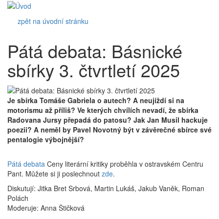
zpět na úvodní stránku
Pátá debata: Básnické
sbírky 3. čtvrtletí 2025
Je sbírka Tomáše Gabriela o autech? A neujíždí si na
motorismu až příliš? Ve kterých chvílích nevadí, že sbírka
Radovana Jursy přepadá do patosu? Jak Jan Musil hackuje
poezii? A neměl by Pavel Novotný být v závěrečné sbírce své
pentalogie výbojnější?
Pátá debata
Ceny literární kritiky proběhla v ostravském Centru
Pant. Můžete si ji poslechnout
zde
.
Diskutují: Jitka Bret Srbová, Martin Lukáš, Jakub Vaněk, Roman
Polách
Moderuje: Anna Štičková